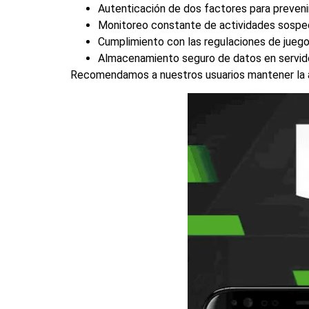
Autenticación de dos factores para preven
Monitoreo constante de actividades sosp
Cumplimiento con las regulaciones de juego
Almacenamiento seguro de datos en servid
Recomendamos a nuestros usuarios mantener la apl