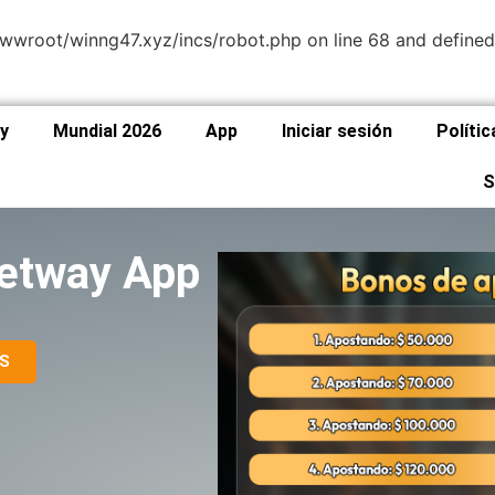
/wwwroot/winng47.xyz/incs/robot.php on line 68 and defined
y
Mundial 2026
App
Iniciar sesión
Polític
S
etway App
OS