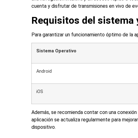
cuenta y disfrutar de transmisiones en vivo de e
Requisitos del sistema 
Para garantizar un funcionamiento óptimo de la ap
Sistema Operativo
Android
iOS
Además, se recomienda contar con una conexión a i
aplicación se actualiza regularmente para mejora
dispositivo.