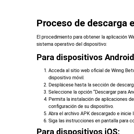
Proceso de descarga e
El procedimiento para obtener la aplicación W
sistema operativo del dispositivo:
Para dispositivos Android
Acceda al sitio web oficial de Winng Be
dispositivo móvil.
Desplácese hasta la sección de descarga
Seleccione la opción “Descargar para And
Permita la instalación de aplicaciones d
configuración de su dispositivo.
Abra el archivo APK descargado e inicie l
Siga las instrucciones en pantalla para 
Para dispositivos iOS: