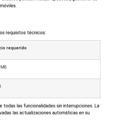
móviles.
os requisitos técnicos:
cio requerido
6 MB
B
 todas las funcionalidades sin interrupciones. La
ivadas las actualizaciones automáticas en su