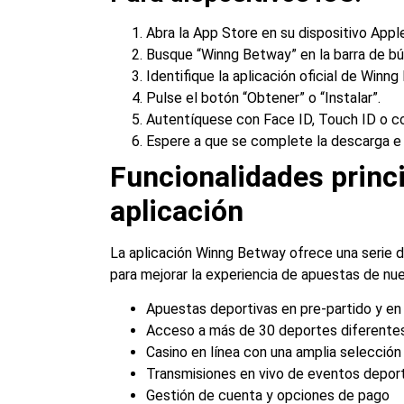
Abra la App Store en su dispositivo Appl
Busque “Winng Betway” en la barra de b
Identifique la aplicación oficial de Winng
Pulse el botón “Obtener” o “Instalar”.
Autentíquese con Face ID, Touch ID o co
Espere a que se complete la descarga e 
Funcionalidades princi
aplicación
La aplicación Winng Betway ofrece una serie d
para mejorar la experiencia de apuestas de nue
Apuestas deportivas en pre-partido y en
Acceso a más de 30 deportes diferente
Casino en línea con una amplia selección
Transmisiones en vivo de eventos depor
Gestión de cuenta y opciones de pago