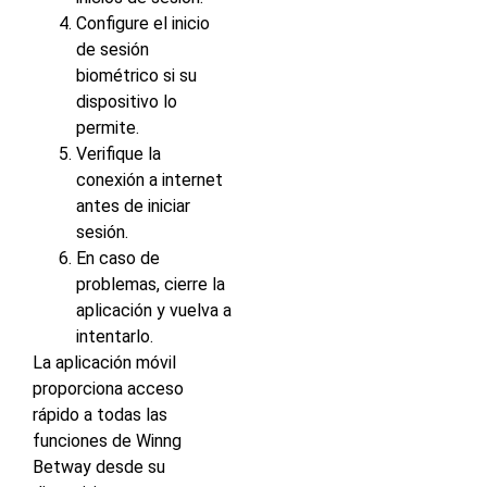
Configure el inicio
de sesión
biométrico si su
dispositivo lo
permite.
Verifique la
conexión a internet
antes de iniciar
sesión.
En caso de
problemas, cierre la
aplicación y vuelva a
intentarlo.
La aplicación móvil
proporciona acceso
rápido a todas las
funciones de Winng
Betway desde su