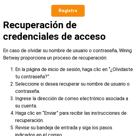
Registro
Recuperación de
credenciales de acceso
En caso de olvidar su nombre de usuario o contraseña, Winng
Betway proporciona un proceso de recuperación:
En la página de inicio de sesión, haga clic en “¿Olvidaste
tu contraseña?”.
Seleccione si desea recuperar su nombre de usuario o
contraseña.
Ingrese la dirección de correo electrónico asociada a
su cuenta.
Haga clic en “Enviar” para recibir las instrucciones de
recuperación.
Revise su bandeja de entrada y siga los pasos
indicados en el correo.