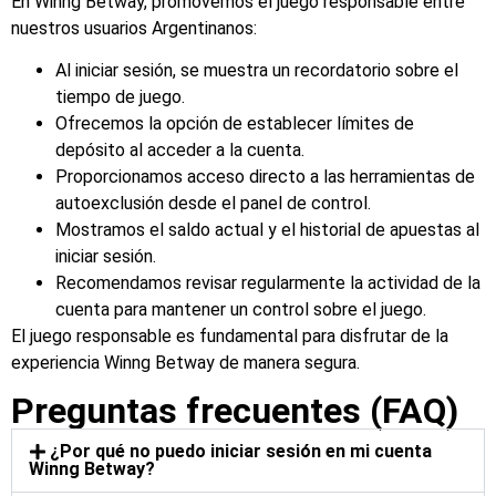
En Winng Betway, promovemos el juego responsable entre
nuestros usuarios Argentinanos:
Al iniciar sesión, se muestra un recordatorio sobre el
tiempo de juego.
Ofrecemos la opción de establecer límites de
depósito al acceder a la cuenta.
Proporcionamos acceso directo a las herramientas de
autoexclusión desde el panel de control.
Mostramos el saldo actual y el historial de apuestas al
iniciar sesión.
Recomendamos revisar regularmente la actividad de la
cuenta para mantener un control sobre el juego.
El juego responsable es fundamental para disfrutar de la
experiencia Winng Betway de manera segura.
Preguntas frecuentes (FAQ)
¿Por qué no puedo iniciar sesión en mi cuenta
Winng Betway?