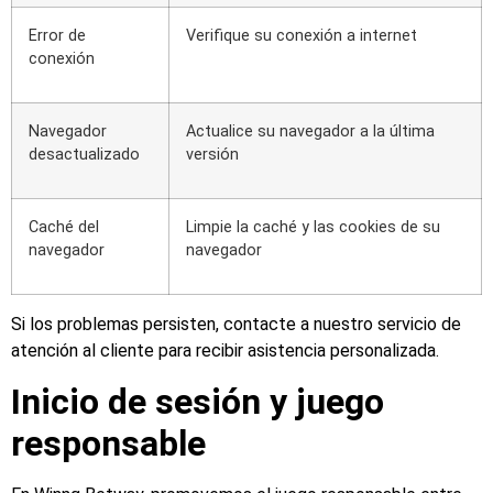
Error de
Verifique su conexión a internet
conexión
Navegador
Actualice su navegador a la última
desactualizado
versión
Caché del
Limpie la caché y las cookies de su
navegador
navegador
Si los problemas persisten, contacte a nuestro servicio de
atención al cliente para recibir asistencia personalizada.
Inicio de sesión y juego
responsable